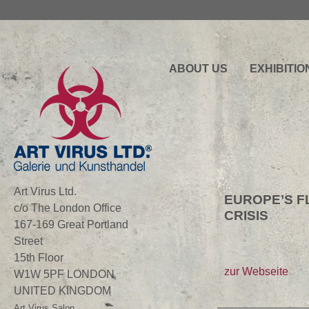
ABOUT US
EXHIBITIO
Art Virus Ltd.
EUROPE’S F
c/o The London Office
CRISIS
167-169 Great Portland
Street
15th Floor
zur Webseite
W1W 5PF LONDON
UNITED KINGDOM
Art Virus Salon