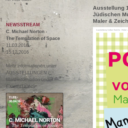
Ausstellung 1
Jüdischen M
Maler & Zeic
NEWSSTREAM
C. Michael Norton -
The Temptation of Space
11.03.2016 -
15.12.2016
Mehr Informationen unter
AUSSTELLUNGEN /
More information under
EXHIBITIONS