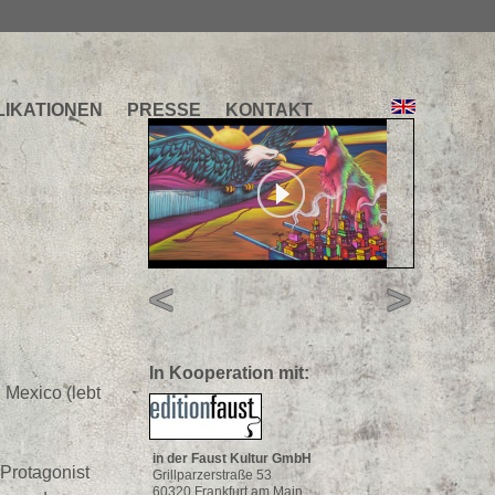
LIKATIONEN
PRESSE
KONTAKT
In Kooperation mit:
, Mexico (lebt
o)
in der Faust Kultur GmbH
 Protagonist
Grillparzerstraße 53
60320 Frankfurt am Main