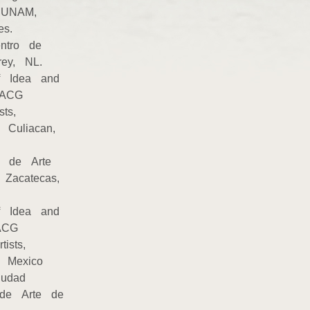
 ‐ UNAM,
jes.
Centro de
rey, NL.
f Idea and
 MACG
ists,
, Culiacan,
eo de Arte
 Zacatecas,
f Idea and
MACG
tists,
l, Mexico
Ciudad
de Arte de