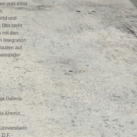
en was einst
ls
tend und
 Otis steht
h mit den
 Integration
taaten auf
seinander
ja Galeria.
a Arroniz,
iversitario
,D.F.