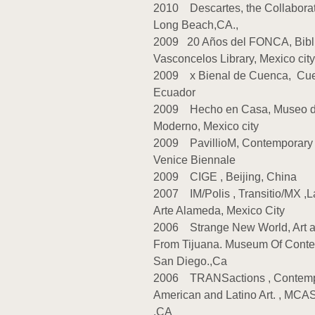
2010 Descartes, the Collabora
Long Beach,CA.,
2009 20 Años del FONCA, Bibl
Vasconcelos Library, Mexico city
2009 x Bienal de Cuenca, Cu
Ecuador
2009 Hecho en Casa, Museo d
Moderno, Mexico city
2009 PavillioM, Contemporary 
Venice Biennale
2009 CIGE , Beijing, China
2007 IM/Polis , Transitio/MX ,L
Arte Alameda, Mexico City
2006 Strange New World, Art a
From Tijuana. Museum Of Conte
San Diego.,Ca
2006 TRANSactions , Contempo
American and Latino Art. , MCA
,CA