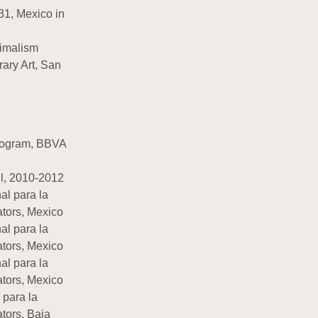
31, Mexico in
nimalism
ary Art, San
rogram, BBVA
il, 2010-2012
l para la
ators, Mexico
l para la
ators, Mexico
l para la
ators, Mexico
 para la
ators, Baja