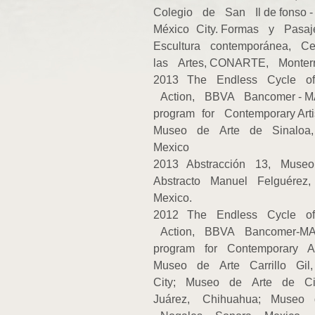
Colegio de San Il de fonso
México City. Formas y Pasa
Escultura contemporánea, 
las Artes, CONARTE, Monter
2013 The Endless Cycle o
Action, BBVA Bancomer ‐
program for Contemporary Art
Museo de Arte de Sinaloa
Mexico
2013 Abstracción 13, Mus
Abstracto Manuel Felguérez,
Mexico.
2012 The Endless Cycle o
Action, BBVA Bancomer-
program for Contemporary Ar
Museo de Arte Carrillo Gi
City; Museo de Arte de 
Juárez, Chihuahua; Museo 