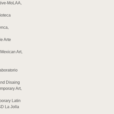
tive-MoLAA,
ioteca
enca,
e Arte
Mexican Art,
aboratorio
nd Disaing
mporary Art,
rary Latin
SD La Jolla