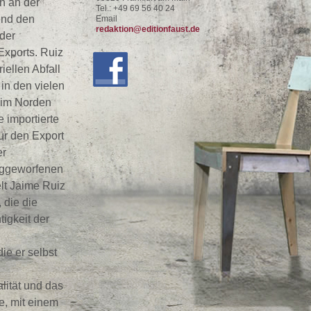
n an der
Tel.: +49 69 56 40 24
end den
Email
redaktion@editionfaust.de
der
Exports. Ruiz
iellen Abfall
in den vielen
im Norden
ie importierte
ür den
Export
er
eggeworfenen
lt Jaime Ruiz
 die die
tigkeit der
die er selbst
alität und das
e, mit einem