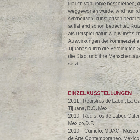
Hauch von Ironie beschreiben, d
weggeworfen wurde, wird nun a
symbolisch, künstlerisch bedeu
auffallend schön betrachtet. Ruiz
als Beispiel dafür, wie Kunst sic
Auswirkungen der kommerziellen
Tijuanas durch die Vereinigten S
die Stadt und ihre Menschen au
setzt.
EINZELAUSSTELLUNGEN
2011 Registros de Labor, La Ca
Tijuana, B.C. Mex
2010 Registros de Labor, Galeri
Mexico,D.F.
2010 Cumulo, MUAC, Museo Un
de Arte Contemporaneo, Mexico 