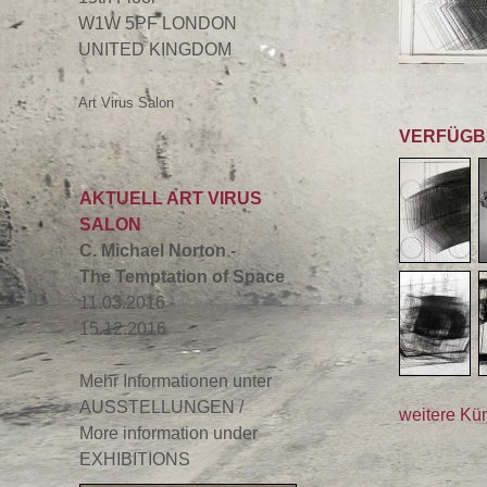
W1W 5PF LONDON
UNITED KINGDOM
Art Virus Salon
VERFÜGB
AKTUELL ART VIRUS
SALON
C. Michael Norton -
The Temptation of Space
11.03.2016 -
15.12.2016
Mehr Informationen unter
AUSSTELLUNGEN /
weitere Kün
More information under
EXHIBITIONS