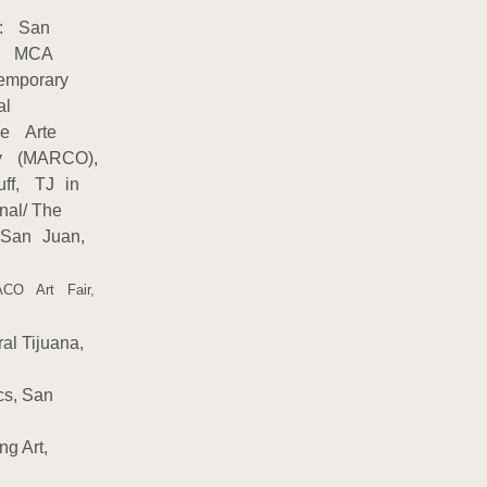
y: San
the MCA
temporary
nal
de Arte
y (MARCO),
uff, TJ in
anal/ The
, San Juan,
ACO Art Fair,
al Tijuana,
cs, San
ng Art,