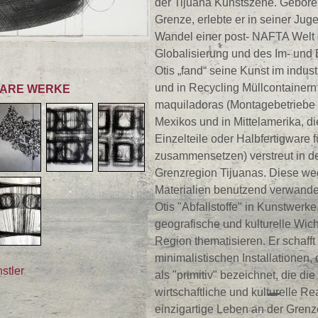
der Tijuana Kunstszene. Gebore
Grenze, erlebte er in seiner Jug
Wandel einer post- NAFTA Welt 
Globalisierung und des Im- und 
Otis „fand“ seine Kunst im industr
und in Recycling Müllcontainern 
ARE WERKE
maquiladoras (
Montagebetriebe
Mexikos
und in
Mittelamerika
, d
Einzelteile oder
Halbfertigware
f
zusammensetzen) verstreut in d
Grenzregion Tijuanas. Diese w
Materialien benutzend verwande
Otis "Abfallstoffe" in Kunstwerke,
geografische und kulturelle Wich
Region thematisieren. Er schafft
minimalistischen Installationen, 
stler
als "primitiv" bezeichnet, die die
wirtschaftliche und kulturelle Re
einzigartige Leben an der Grenz