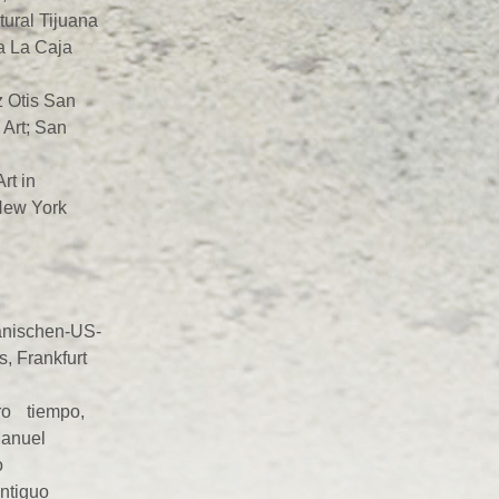
ural Tijuana
a La Caja
 Otis San
Art; San
rt in
New York
anischen-US-
, Frankfurt
ro tiempo,
Manuel
ico
Antiguo