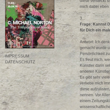
diese versteckt 
mich dabei eben 
3.
Frage: Kannst D
für Dich ein mal
Antwort: Ich denk
gemacht wurde und
Persönlichkeit zu
IMPRESSUM
Es freut mich, w
DATENSCHUTZ
Künstler darin se
anderen Künstle
Es gibt sehr viele
verliebe mich imm
diese aufzulisten
nennen. Vor Allem
einem Zeitungskio
wissenschaftliche