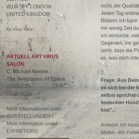
nicht, die Qualit
W1W 5PF LONDON
Jeden Tag widme 
UNITED KINGDOM
Bildern; ich kann
mir wenig Zeit d
Art Virus Salon
ich versuche, mei
Gegenteil, mir ge
sieht, dass die P
AKTUELL ART VIRUS
es, was mich inte
SALON
C. Michael Norton -
2.
The Temptation of Space
Frage: Aus Dein
11.03.2016 -
es sich bei der
15.12.2016
selbst sprichst 
bedeckter Hund,
Mehr Informationen unter
bist”...
AUSSTELLUNGEN /
More information under
Antwort: Ich mus
EXHIBITIONS
Malen - ein Faibl