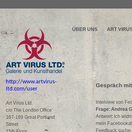
ÜBER UNS
ART VIRU
http://www.artvirus-
Gespräch mit
ltd.com/user
Interview von Fe
Art Virus Ltd.
Frage: Andrea 
c/o The London Office
Antwort: Ich widm
167-169 Great Portland
mein Facebookalb
Street
Feedback suche. N
15th Floor