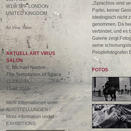
„Sprachlos sind se
W1W 5PF LONDON
Partei, keiner Ges
UNITED KINGDOM
ideologisch nicht 
genommen. Da begi
Art Virus Salon
verbindet, und es b
Galerie zeigt Foto
seine schonungslos
Peoplefotografen 
AKTUELL ART VIRUS
SALON
C. Michael Norton -
FOTOS
The Temptation of Space
11.03.2016 -
15.12.2016
Mehr Informationen unter
AUSSTELLUNGEN /
More information under
EXHIBITIONS