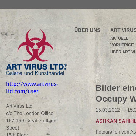
ÜBER UNS
ART VIRU
AKTUELL
VORHERIGE
ÜBER ART V
http://www.artvirus-
Bilder ei
ltd.com/user
Occupy Wa
Art Virus Ltd.
15.03.2012 — 15.
c/o The London Office
167-169 Great Portland
ASHKAN SAHIH
Street
Fotografien von A
15th Floor