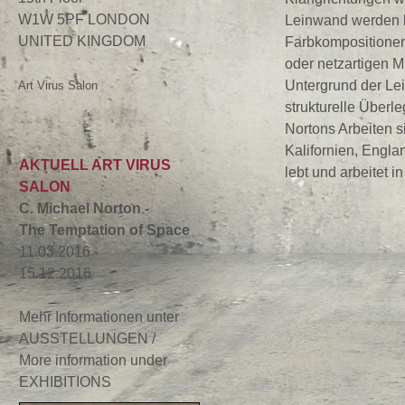
W1W 5PF LONDON
Leinwand werden lä
UNITED KINGDOM
Farbkompositionen,
oder netzartigen M
Untergrund der Lei
Art Virus Salon
strukturelle Überl
Nortons Arbeiten s
Kalifornien, Englan
AKTUELL ART VIRUS
lebt und arbeitet 
SALON
C. Michael Norton -
The Temptation of Space
11.03.2016 -
15.12.2016
Mehr Informationen unter
AUSSTELLUNGEN /
More information under
EXHIBITIONS