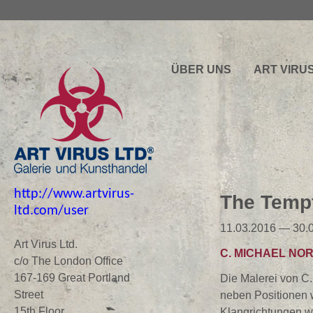
ÜBER UNS
ART VIRU
http://www.artvirus-
The Tempt
ltd.com/user
11.03.2016 — 30.
Art Virus Ltd.
C. MICHAEL NO
c/o The London Office
167-169 Great Portland
Die Malerei von C.
Street
neben Positionen 
15th Floor
Klangrichtungen wi