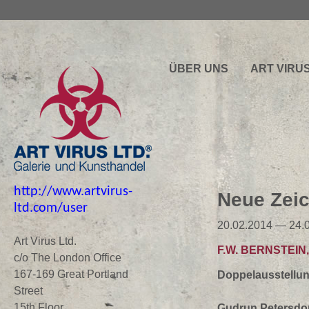
ÜBER UNS
ART VIRU
http://www.artvirus-
Neue Zei
ltd.com/user
20.02.2014 — 24.
Art Virus Ltd.
F.W. BERNSTEI
c/o The London Office
167-169 Great Portland
Doppelausstellu
Street
15th Floor
Gudrun Petersdor