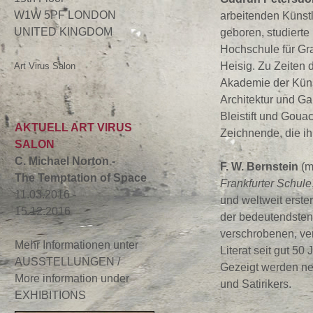
W1W 5PF LONDON
arbeitenden Künstl
UNITED KINGDOM
geboren, studierte 
Hochschule für Gr
Heisig. Zu Zeiten 
Art Virus Salon
Akademie der Künst
Architektur und Ga
Bleistift und Goua
AKTUELL ART VIRUS
Zeichnende, die i
SALON
C. Michael Norton -
F. W. Bernstein
(m
The Temptation of Space
Frankfurter Schule
11.03.2016 -
und weltweit erster
15.12.2016
der bedeutendsten 
verschrobenen, ve
Mehr Informationen unter
Literat seit gut 5
AUSSTELLUNGEN /
Gezeigt werden neu
More information under
und Satirikers.
EXHIBITIONS