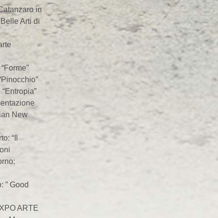
Catanzaro in
elle Arti di
rte
 “Forme”
Pinocchio”
“Entropia”
entazione
brian New
: “Il
ioni
rno:
: ” Good
 EXPO ARTE