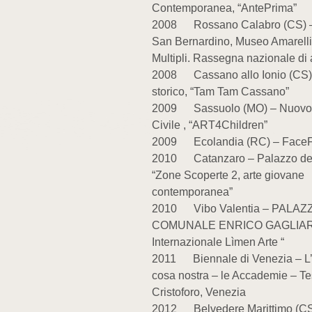
Contemporanea, “AntePrima”
2008 Rossano Calabro (CS) –
San Bernardino, Museo Amarelli
Multipli. Rassegna nazionale di a
2008 Cassano allo Ionio (CS)
storico, “Tam Tam Cassano”
2009 Sassuolo (MO) – Nuovo
Civile , “ART4Children”
2009 Ecolandia (RC) – FaceFe
2010 Catanzaro – Palazzo dell
“Zone Scoperte 2, arte giovane
contemporanea”
2010 Vibo Valentia – PALAZ
COMUNALE ENRICO GAGLIARD
Internazionale Lìmen Arte “
2011 Biennale di Venezia – L’
cosa nostra – le Accademie – Te
Cristoforo, Venezia
2012 Belvedere Marittimo (CS)