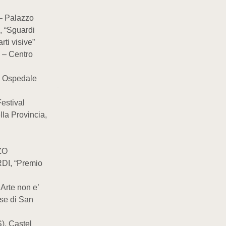
 Palazzo
, “Sguardi
rti visive”
 – Centro
 Ospedale
stival
a Provincia,
ZO
I, “Premio
Arte non e’
se di San
, Castel