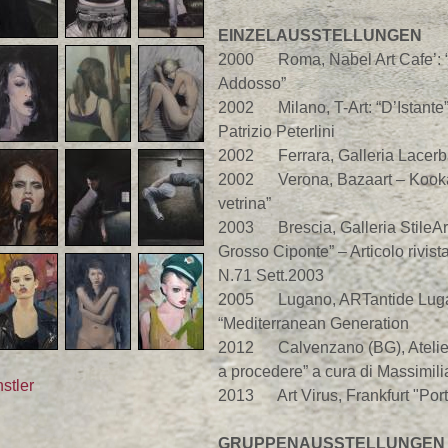
EINZELAUSSTELLUNGEN
2000 Roma, Nabel Art Cafe’: “L
Addosso”
2002 Milano, T-Art: “D’Istante”
Patrizio Peterlini
2002 Ferrara, Galleria Lacerba:
2002 Verona, Bazaart – Kookai
vetrina”
2003 Brescia, Galleria StileAr
Grosso Ciponte” – Articolo rivista
N.71 Sett.2003
2005 Lugano, ARTantide Lug
“Mediterranean Generation
2012 Calvenzano (BG), Atelie
a procedere” a cura di Massimili
stler
2013 Art Virus, Frankfurt "Port
GRUPPENAUSSTELLUNGEN