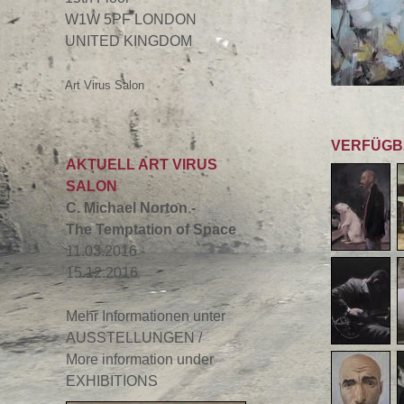
W1W 5PF LONDON
UNITED KINGDOM
Art Virus Salon
VERFÜGB
AKTUELL ART VIRUS
SALON
C. Michael Norton -
The Temptation of Space
11.03.2016 -
15.12.2016
Mehr Informationen unter
AUSSTELLUNGEN /
More information under
EXHIBITIONS