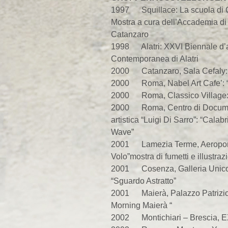
1997 Squillace: La scuola di 
Mostra a cura dell’Accademia di B
Catanzaro
1998 Alatri: XXVI Biennale d’a
Contemporanea di Alatri
2000 Catanzaro, Sala Cefaly:
2000 Roma, Nabel Art Cafe’: “
2000 Roma, Classico Village: 
2000 Roma, Centro di Docum
artistica “Luigi Di Sarro”: “Cala
Wave”
2001 Lamezia Terme, Aeroporto
Volo”mostra di fumetti e illustraz
2001 Cosenza, Galleria Unico
“Sguardo Astratto”
2001 Maierà, Palazzo Patrizio
Morning Maierà “
2002 Montichiari – Brescia,