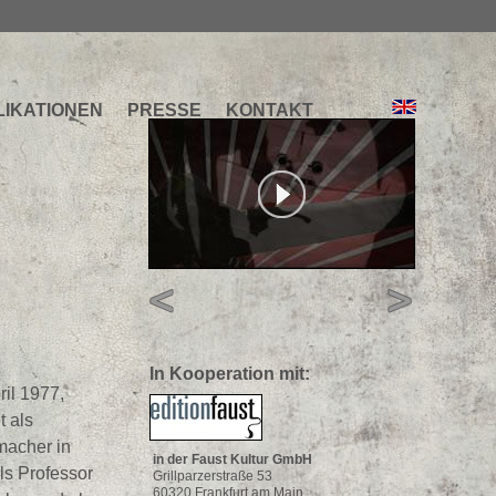
LIKATIONEN
PRESSE
KONTAKT
In Kooperation mit:
ril 1977,
t als
macher in
in der Faust Kultur GmbH
ls Professor
Grillparzerstraße 53
60320 Frankfurt am Main