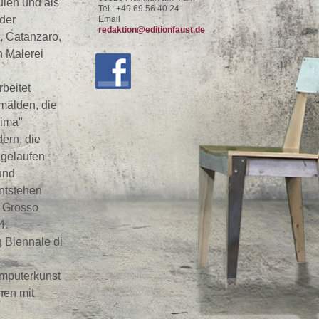
ulen und als
Tel.: +49 69 56 40 24
 der
Email
redaktion@editionfaust.de
, Catanzaro,
h Malerei
beitet
mälden, die
rima"
ern, die
 gelaufen
 und
ntstehen
e Grosso
4.
g Biennale di
omputerkunst
nen mit