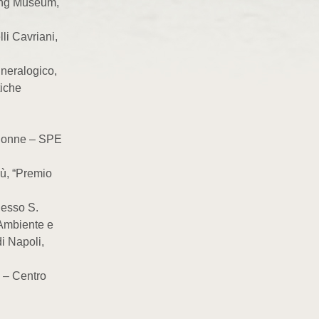
ng Museum,
i Cavriani,
eralogico,
tiche
lonne – SPE
ù, “Premio
esso S.
’Ambiente e
i Napoli,
 – Centro