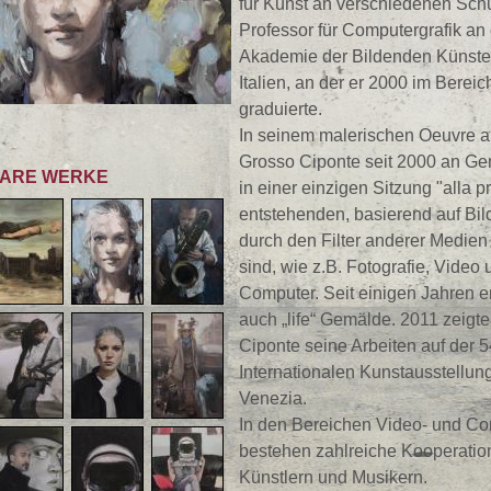
für Kunst an verschiedenen Sch
Professor für Computergrafik an
Akademie der Bildenden Künste
Italien, an der er 2000 im Bereic
graduierte.
In seinem malerischen Oeuvre ar
Grosso Ciponte seit 2000 an Ge
ARE WERKE
in einer einzigen Sitzung "alla p
entstehenden, basierend auf Bild
durch den Filter anderer Medien
sind, wie z.B. Fotografie, Video
Computer. Seit einigen Jahren e
auch „life“ Gemälde. 2011 zeigt
Ciponte seine Arbeiten auf der 5
Internationalen Kunstausstellun
Venezia.
In den Bereichen Video- und C
bestehen zahlreiche Kooperatio
Künstlern und Musikern.