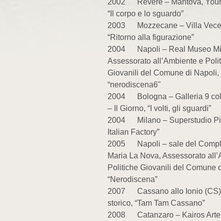
2002 Revere – Mantova, You
“Il corpo e lo sguardo”
2003 Mozzecane – Villa Vecell
“Ritorno alla figurazione”
2004 Napoli – Real Museo Min
Assessorato all’Ambiente e Poli
Giovanili del Comune di Napoli,
“nerodiscena6"
2004 Bologna – Galleria 9 co
– Il Giorno, “I volti, gli sguardi”
2004 Milano – Superstudio Pi
Italian Factory”
2005 Napoli – sale del Compl
Maria La Nova, Assessorato all
Politiche Giovanili del Comune d
“Nerodiscena”
2007 Cassano allo Ionio (CS)
storico, “Tam Tam Cassano”
2008 Catanzaro – Kairos Arte