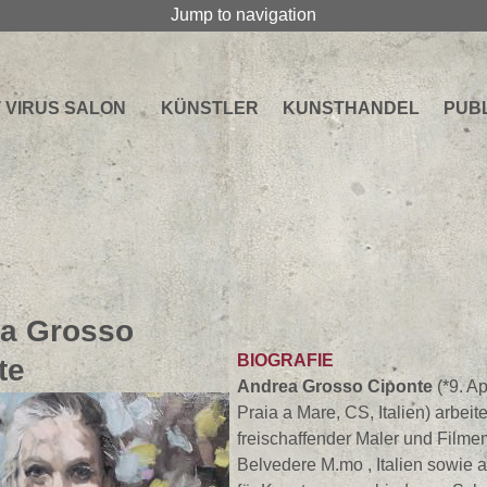
Jump to navigation
 VIRUS SALON
KÜNSTLER
KUNSTHANDEL
PUB
a Grosso
BIOGRAFIE
te
Andrea Grosso Ciponte
(*9. Ap
Praia a Mare, CS, Italien) arbeite
freischaffender Maler und Filme
Belvedere M.mo , Italien sowie a