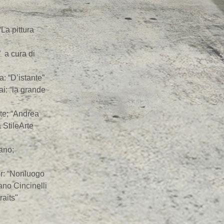
a pittura
 a cura di
 “D’istante”
: “la grande
te; “Andrea
 StileArte
ano;
r: “Nonluogo
ano Cincinelli
raits"