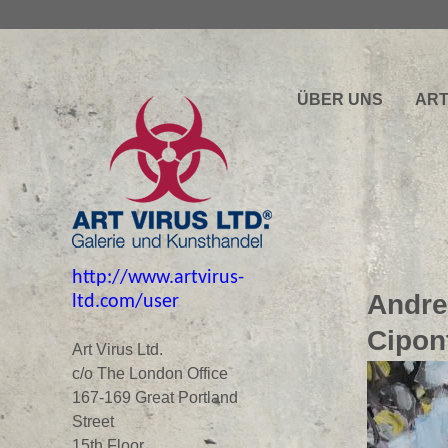
ÜBER UNS
ART
http://www.artvirus-
Andre
ltd.com/user
Cipon
Art Virus Ltd.
c/o The London Office
167-169 Great Portland
Street
15th Floor