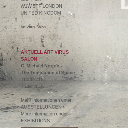
D
W1W 5PF LONDON
UNITED KINGDOM
Art Virus Salon
AKTUELL ART VIRUS
SALON
C. Michael Norton -
The Temptation of Space
11.03.2016 -
15.12.2016
Mehr Informationen unter
AUSSTELLUNGEN /
More information under
EXHIBITIONS