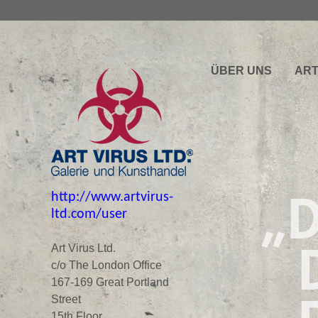
ÜBER UNS
ART
„D
http://www.artvirus-
ltd.com/user
D
Art Virus Ltd.
c/o The London Office
167-169 Great Portland
Street
15th Floor