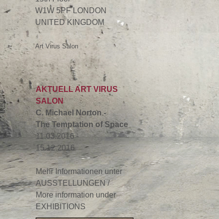
W1W 5PF LONDON
UNITED KINGDOM
Art Virus Salon
AKTUELL ART VIRUS
SALON
C. Michael Norton -
The Temptation of Space
11.03.2016 -
15.12.2016
Mehr Informationen unter
AUSSTELLUNGEN /
More information under
EXHIBITIONS