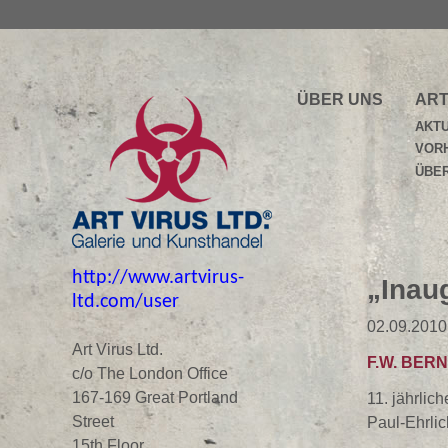
ÜBER UNS
ART
AKT
VOR
ÜBER
http://www.artvirus-
„Inau
ltd.com/user
02.09.2010
Art Virus Ltd.
F.W. BERN
c/o The London Office
167-169 Great Portland
11. jährli
Street
Paul-Ehrlic
15th Floor